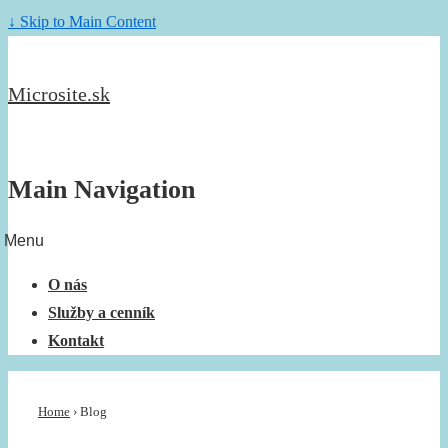
↓ Skip to Main Content
Microsite.sk
Main Navigation
Menu
O nás
Služby a cenník
Kontakt
Home
›
Blog