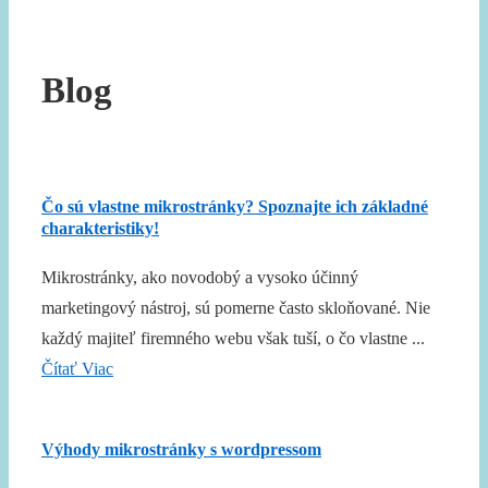
Blog
Čo sú vlastne mikrostránky? Spoznajte ich základné
charakteristiky!
Mikrostránky, ako novodobý a vysoko účinný
marketingový nástroj, sú pomerne často skloňované. Nie
každý majiteľ firemného webu však tuší, o čo vlastne ...
Čítať Viac
Výhody mikrostránky s wordpressom